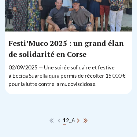
Festi’Muco
2025
: un grand élan
de solidarité en Corse
02
/
09
/
2025
— Une soirée solidaire et festive
à Eccica Suarella qui a permis de récolter
15
000
€
pour la lutte contre la mucoviscidose.
1
2
6
...