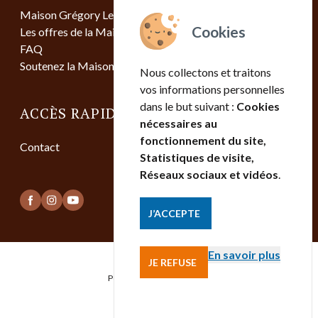
Maison Grégory Lemarchal
Les offres de la Maison
FAQ
Soutenez la Maison
Nous collectons et traitons
vos informations personnelles
dans le but suivant :
Cookies
ACCÈS RAPIDE
nécessaires au
fonctionnement du site,
Contact
Statistiques de visite,
Réseaux sociaux et vidéos
.
J’ACCEPTE
En savoir plus
JE REFUSE
Mentions légales
Politique de confidentialité
Contact
Gestion des cookies