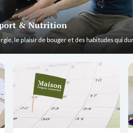
Sport
&
Nutrition
gie, le plaisir de bouger et des habitudes qui du