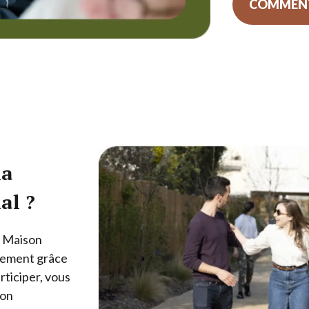
COMMENT
la
al ?
a Maison
uement grâce
rticiper, vous
ton