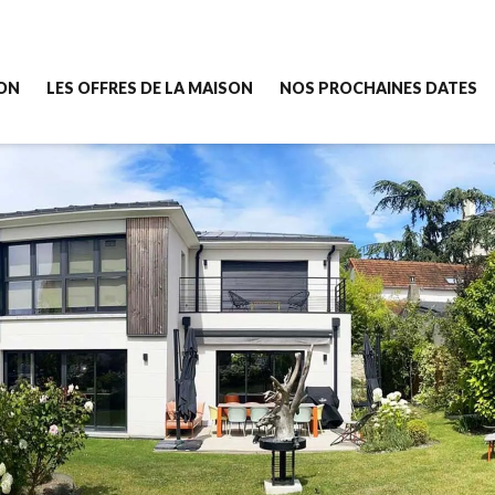
SON
LES OFFRES DE LA MAISON
NOS PROCHAINES DATES
cette Maison ?
[New] Semaine Sport & Nutrition - 5 jours
ssemble la Maison ?
Semaine Confiance & Émotions - 5 jours
e la Maison
Semaine Image de soi - 5 jours
z-nous
Séjour Bien-être - 3 jours
Ateliers Créa'libre - 2 heures en ligne
----------------------------
Accompagnement individuel vie Pro
----------------------------