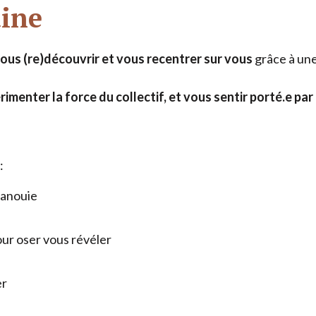
aine
ous (re)découvrir et vous recentrer sur vous
grâce à un
érimenter la force du collectif, et vous sentir porté.e 
:
́panouie
r oser vous révéler
er