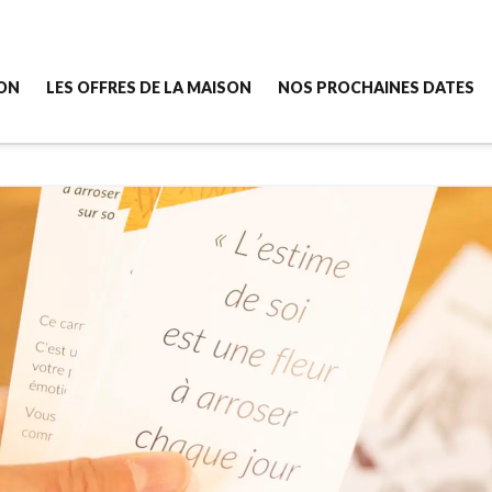
SON
LES OFFRES DE LA MAISON
NOS PROCHAINES DATES
cette Maison ?
[New] Semaine Sport & Nutrition - 5 jours
ssemble la Maison ?
Semaine Confiance & Émotions - 5 jours
e la Maison
Semaine Image de soi - 5 jours
z-nous
Séjour Bien-être - 3 jours
Ateliers Créa'libre - 2 heures en ligne
----------------------------
Accompagnement individuel vie Pro
----------------------------