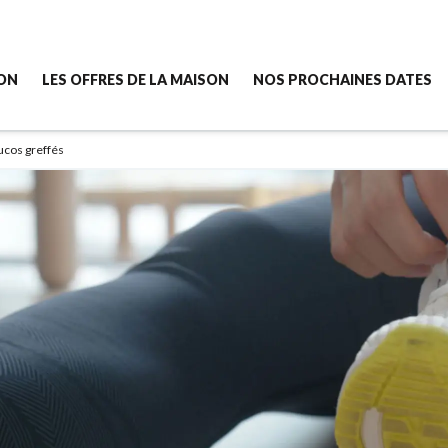
SON
LES OFFRES DE LA MAISON
NOS PROCHAINES DATES
ucos greffés
cette Maison ?
[New] Semaine Sport & Nutrition - 5 jours
ssemble la Maison ?
Semaine Confiance & Émotions - 5 jours
e la Maison
Semaine Image de soi - 5 jours
z-nous
Séjour Bien-être - 3 jours
Ateliers Créa'libre - 2 heures en ligne
----------------------------
Accompagnement individuel vie Pro
----------------------------