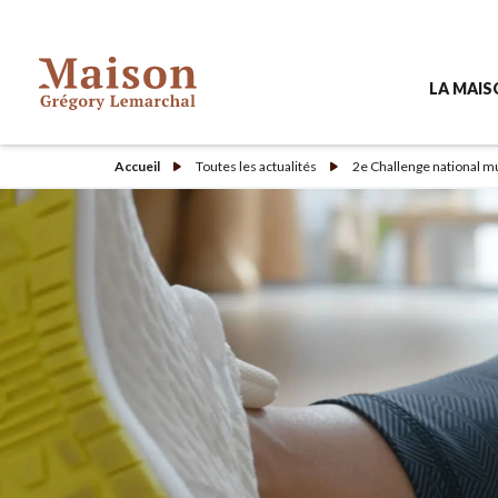
LA MAI
Accueil
Toutes les actualités
2e Challenge national m
Pourquoi 
À quoi re
L'équipe d
Contacte