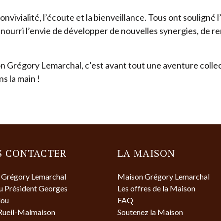
onvivialité, l’écoute et la bienveillance. Tous ont soulign
ourri l’envie de développer de nouvelles synergies, de ren
 Grégory Lemarchal, c’est avant tout une aventure collect
s la main !
S CONTACTER
LA MAISON
 Grégory Lemarchal
Maison Grégory Lemarchal
du Président Georges
Les offres de la Maison
ou
FAQ
Rueil-Malmaison
Soutenez la Maison