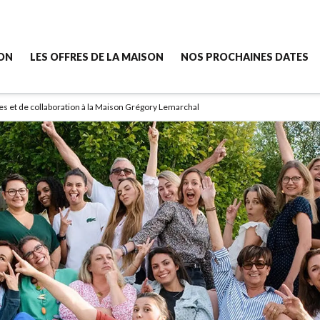
SON
LES OFFRES DE LA MAISON
NOS PROCHAINES DATES
s et de collaboration à la Maison Grégory Lemarchal
cette Maison ?
[New] Semaine Sport & Nutrition - 5 jours
ssemble la Maison ?
Semaine Confiance & Émotions - 5 jours
e la Maison
Semaine Image de soi - 5 jours
z-nous
Séjour Bien-être - 3 jours
Ateliers Créa'libre - 2 heures en ligne
----------------------------
Accompagnement individuel vie Pro
----------------------------