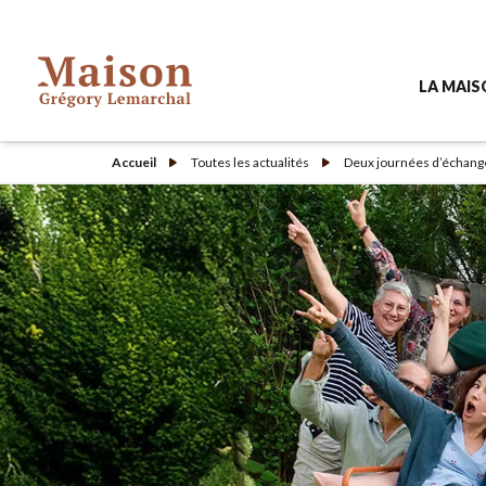
LA MAI
Accueil
Toutes les actualités
Deux journées d’échange
Pourquoi 
À quoi re
L'équipe d
Contacte