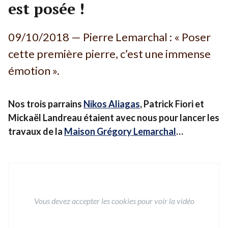
est posée !
----------------------------
Nos accompagnements sur-mesure
09
/
10
/
2018
— Pierre Lemarchal : « Poser
cette première pierre, c’est une immense
émotion ».
Nos trois parrains
Nikos Aliagas
, Patrick Fiori et
Mickaël Landreau étaient avec nous pour lancer les
travaux de la
Maison Grégory Lemarchal
…