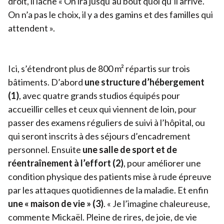
droit, il lâche « On ira jusqu’au bout quoi qu’il arrive.
On n’a pas le choix, il y a des gamins et des familles qui
attendent ».
Ici, s’étendront plus de
800
m² répartis sur trois
bâtiments. D’abord
une
structure d’hébergement
(
1
)
, avec quatre grands studios équipés pour
accueillir celles et ceux qui viennent de loin, pour
passer des examens réguliers de suivi à l’hôpital, ou
qui seront inscrits à des séjours d’encadrement
personnel. Ensuite
une salle de sport et de
réentraînement à l’effort (
2
)
, pour améliorer une
condition physique des patients mise à rude épreuve
par les attaques quotidiennes de la maladie. Et enfin
une « maison de vie » (
3
)
. « Je l’imagine chaleureuse,
commente Mickaël. Pleine de rires, de joie, de vie