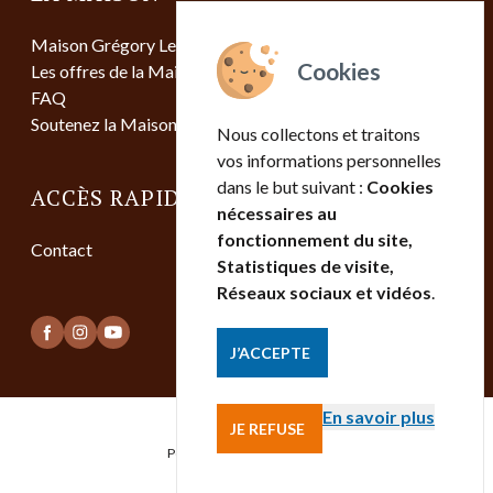
Maison Grégory Lemarchal
Les offres de la Maison
FAQ
Soutenez la Maison
Nous collectons et traitons
vos informations personnelles
dans le but suivant :
Cookies
ACCÈS RAPIDE
nécessaires au
fonctionnement du site,
Contact
Statistiques de visite,
Réseaux sociaux et vidéos
.
J’ACCEPTE
En savoir plus
JE REFUSE
Mentions légales
Politique de confidentialité
Contact
Gestion des cookies