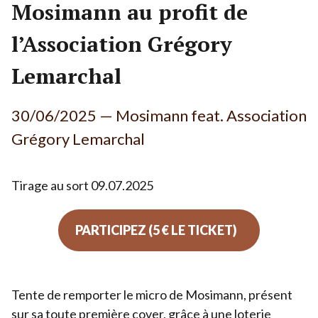
Mosimann au profit de
----------------------------
l’Association Grégory
Nos accompagnements sur-mesure
Lemarchal
30
/
06
/
2025
— Mosimann feat. Association
Grégory Lemarchal
Tirage au sort
09
.
07
.
2025
PARTICIPEZ (5 € LE TICKET)
Tente de remporter le micro de Mosimann, présent
sur sa toute première cover, grâce à une loterie