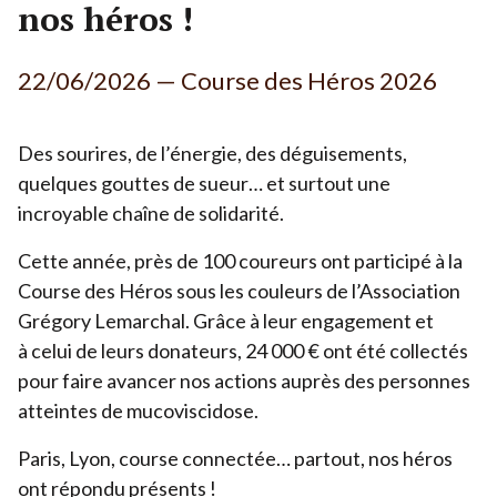
nos héros !
----------------------------
Nos accompagnements sur-mesure
22
/
06
/
2026
— Course des Héros
2026
Des sourires, de l’énergie, des déguisements,
quelques gouttes de sueur… et surtout une
incroyable chaîne de solidarité.
Cette année, près de
100
coureurs ont participé à la
Course des Héros sous les couleurs de l’Association
Grégory Lemarchal. Grâce à leur engagement et
à celui de leurs donateurs,
24
000
€ ont été collectés
pour faire avancer nos actions auprès des personnes
atteintes de mucoviscidose.
Paris, Lyon, course connectée… partout, nos héros
ont répondu présents !