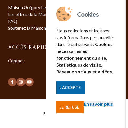
Maison Grégory Lemarchal
Les offres de la Maison
FAQ
Soutenez la Maison
Nous collectons et traitons
vos informations personnelles
dans le but suivant :
Cookies
ACCÈS RAPIDE
nécessaires au
fonctionnement du site,
Contact
Statistiques de visite,
Réseaux sociaux et vidéos
.
J’ACCEPTE
En savoir plus
JE REFUSE
Mentions légales
Politique de confidentialité
Contact
Gestion des cookies